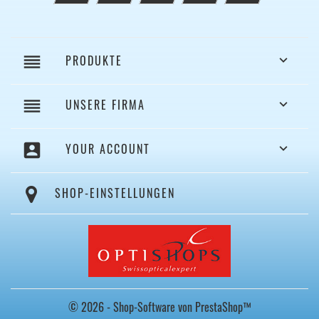
reorder
PRODUKTE

reorder
UNSERE FIRMA

account_box
YOUR ACCOUNT

SHOP-EINSTELLUNGEN
© 2026 - Shop-Software von PrestaShop™