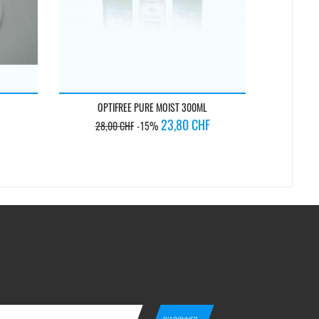
OPTIFREE PURE MOIST 300ML
Prix
Prix
Pri
23,80 CHF
28,00 CHF
-15%
25,
de
de
base
ba