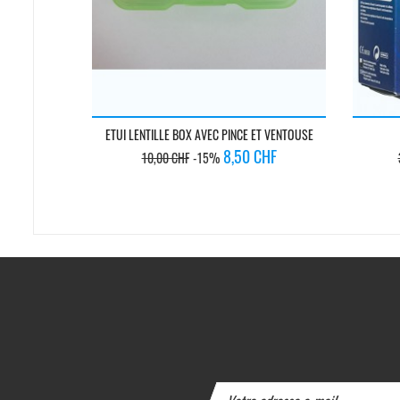
ETUI LENTILLE BOX AVEC PINCE ET VENTOUSE
Prix
Prix
8,50 CHF
10,00 CHF
-15%
de
base