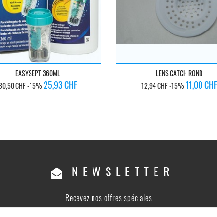
LENS CATCH ROND
EASYSEPT 360ML
Prix
Prix
Prix
Prix
11,00 CHF
25,93 CHF
12,94 CHF
-15%
30,50 CHF
-15%
de
de
base
base
NEWSLETTER
Recevez nos offres spéciales