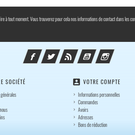
e à tout moment. Vous trouverez pour cela nos informations de contact dans les condi
Facebook
Twitter
Rss
YouTube
Instagram
account_box
E SOCIÉTÉ
VOTRE COMPTE
 générales
Informations personnelles
Commandes
-nous
Avoirs
ins
Adresses
Bons de réduction