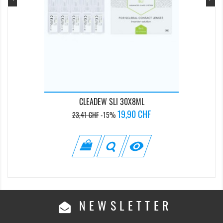
CLEADEW SLI 30X8ML
Prix
Prix
19,90 CHF
23,41 CHF
-15%
de
base

NEWSLETTER