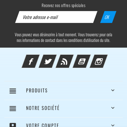
Recevez nos offres spéciales
Vous pouvez vous désinscrire à tout moment. Vous trouverez pour cela
nos informations de contact dans les conditions d'utilisation du site.
Facebook
Twitter
Rss
YouTube
Instagram
reorder
PRODUITS

reorder
NOTRE SOCIÉTÉ

account_box
VOTRE COMPTE
