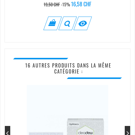
Prix
Prix
16,58 CHF
19,50 CHF
-15%
de
base

16 AUTRES PRODUITS DANS LA MÊME
CATÉGORIE :